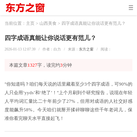
当前位置：
主页
>
山西美食
> 四字成语真能让你说话更有范儿？
四字成语真能让你说话更有范儿？
2026-01-13 12:07:39
/
作者：白力
/
来源：
东方之窗
/
阅读：
本篇文章
1327
字，读完约
3
分钟
"你知道吗？咱们每天说的话里藏着至少3个四字成语，可90%的
人只会用‘yyds’和‘绝了’！"上个月刷到个研究报告，说现在年轻
人平均词汇量比二十年前少了27%，但用对成语的人社交好感
度能飙升58%。今天咱们就掰开揉碎聊聊这些千年老词儿，保
准你看完聊天水平直接起飞！