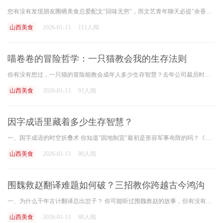
您有没有发现朋友圈晒美食总爱配文"回味无穷"，而文艺青年聊天必提"余香满口"？这些带"回味"的成语就像老祖宗留给我们的味觉记忆卡，今天咱们就掰开揉碎了聊聊，保准您听完能用
山西美食
2026-01-13
111人阅
喵卷卷的冒险哲学：一只猫教会我的生存法则
你有没有想过，一只猫的冒险能教会成年人多少生存智慧？去年公司裁员时，我抱着纸箱站在写字楼门口，突然想起《喵卷卷来了》里那个举着猫眼相机的身影——这只总在奇怪地方打
山西美食
2026-01-13
91人阅
因字成语里藏着多少生存智慧？
一、因字成语的时空折叠术 你知道"因地制宜"最初是形容军事布阵的吗？《吴子兵法》里记载"因其地势，制其利害"，现在成了企业制定区域策略的黄金法则。这些四字密码藏着古人处
山西美食
2026-01-13
80人阅
围魏救赵翻译难题如何破？三招教你跨越古今鸿沟
一、为什么千年古计翻译总出岔子？ 你可能听过围魏救赵的故事，但有没有想过，当这个成语要翻译成英文时，"围"该用besiege还是surround？"救"是rescue还是save？去年某高校翻译大赛中，
山西美食
2026-01-13
80人阅