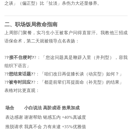
之谈」（偏正型）比「扯淡」杀伤力大还显修养。
二、职场饭局救命指南
上周部门聚餐，实习生小王被客户问得直冒汗。我教他三招成
语保命术，第二天就被领导点名表扬：
?
?接不住梗时?
?：「您这问题真是鞭辟入里（并列型），容我
组织下语言」
?
?想结束话题?
?：「咱们改日再促膝长谈（动宾型）如何？」
?
?被夸时回应?
?：「都是前辈们耳提面命（补充型）的结果」
表格对比更直观：
场合
小白说法
高阶成语
效果加成
表达感谢
谢谢帮助
铭感五内
+40%真诚度
推脱请求
我真不会
力有未逮
+35%优雅值