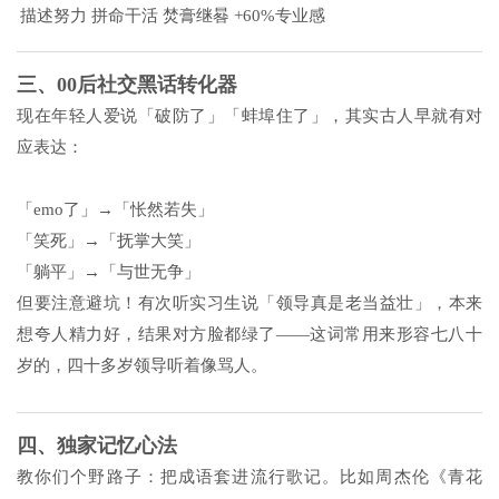
描述努力
拼命干活
焚膏继晷
+60%专业感
三、00后社交黑话转化器
现在年轻人爱说「破防了」「蚌埠住了」，其实古人早就有对
应表达：
「emo了」→「怅然若失」
「笑死」→「抚掌大笑」
「躺平」→「与世无争」
但要注意避坑！有次听实习生说「领导真是老当益壮」，本来
想夸人精力好，结果对方脸都绿了——这词常用来形容七八十
岁的，四十多岁领导听着像骂人。
四、独家记忆心法
教你们个野路子：把成语套进流行歌记。比如周杰伦《
青花