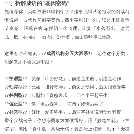
一、拆解成语的"基因密码"
先考考你：为啥成语非得四个字？这事儿得从老祖宗的阅读习
惯说起。古代竹简刻字费劲，四个字刚好一列，读起来还自带
节奏感，跟现在的rap押韵一个道理。比如「水落石出」这词
儿，把「水-落」「石-出」拆开看，画面感咔咔往外蹦。
这里有个冷知识：?
?成语结构分五大派系?
?，记住这个分类，
用起来才不会张冠李戴：
?
?主谓型?
?：就像「叶公好龙」，前边是主语，后边是动作
?
?动宾型?
?：比如「扭转乾坤」，前边是动词，后边跟着受事
?
?并列型?
?：典型如「喜怒哀乐」，四个字平起平坐
?
?偏正型?
?：像「雨后春笋」，前两字修饰后两字
?
?补充型?
?：好比「爱不释手」，后两字补充说明动作程度
举个实战例子：你想夸同事方案做得好，用「妙笔生花」（主
谓型）就比「真牛逼」高级十倍；要是碰上杠精，甩个「无稽