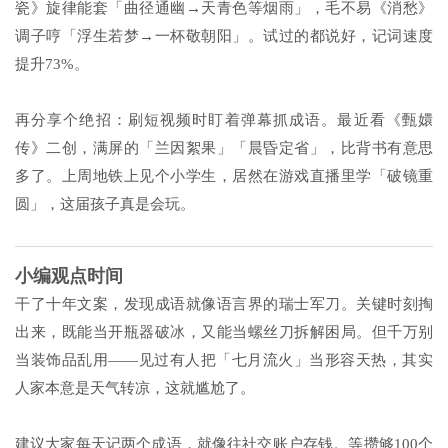
瓷
》旋律能套「曲径通幽→天青色等烟雨」，毛不易《
消愁
》
调子哼「浮生若梦→一杯敬朝阳」。试过的都说好，记词速度
提升73%。
再分享个绝招：刷短视频时盯着弹幕抓成语。最近看《
甄嬛
传
》二创，满屏的「兰因絮果」「晨昏定省」，比背书有意思
多了。上周地铁上见个小学生，居然在游戏直播里学「破镜重
圆」，这届孩子真是会玩。
小编观点时间
干了十年文案，发现成语就像语言界的瑞士军刀。关键时刻掏
出来，既能当开瓶器破冰，又能当螺丝刀拆解困局。但千万别
当装饰品乱用——见过有人把「七月流火」当形容天热，其实
人家本意是天气转凉，这就尴尬了。
建议大家每天记两个成语，就像往社交账户存钱。等攒够100个