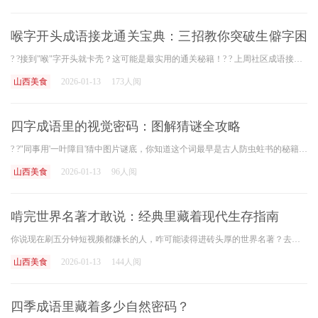
喉字开头成语接龙通关宝典：三招教你突破生僻字困
境
? ?接到"喉"字开头就卡壳？这可能是最实用的通关秘籍！? ? 上周社区成语接龙大赛现场，选手小李在接到"喉"字时直接弃权，观众席响起一片惋惜声。这种情况太常见了！《现代汉语词
山西美食
2026-01-13
173人阅
四字成语里的视觉密码：图解猜谜全攻略
? ?"同事用'一叶障目'猜中图片谜底，你知道这个词最早是古人防虫蛀书的秘籍吗？? ? 上周公司团建玩看图猜成语，新来的实习生盯着"止"字加个红点的图片，脱口而出"点到为止"，愣是
山西美食
2026-01-13
96人阅
啃完世界名著才敢说：经典里藏着现代生存指南
你说现在刷五分钟短视频都嫌长的人，咋可能读得进砖头厚的世界名著？去年我表弟来家借宿，看见书架上摆着《战争与和平》，居然问："姐，这书能拍成吃鸡攻略不？"把我给气笑了
山西美食
2026-01-13
144人阅
四季成语里藏着多少自然密码？