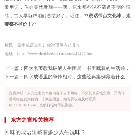
常用词，你会突然发现——嘿，原来那些说不清道不明的情
绪，古人早就帮咱们总结好了。记住：?
?说话带点文化味，走
哪都不掉价！?
?
标题：四字成语真能让你说话更有范儿？
地址：https://www.denkishizai.cn//sxms/41477.html
上一篇：
四大名著教我破解人生困局：书里藏着的生活通关秘籍
下一篇：
四字成语里的争锋相对，这些经典案例藏着什么智慧？
免责声明：东方之窗的本篇内容来自于网络，不为其真实性负责，只为传
播网络信息为目的，非商业用途，如有异议请及时联系
btr2031@163.com，光明日报将予以删除。
东方之窗相关推荐
回味的成语里藏着多少人生况味？