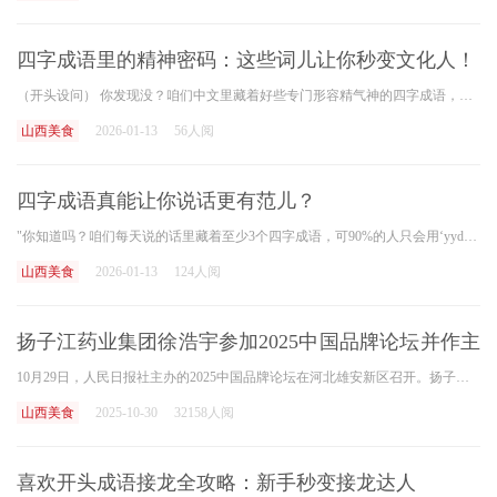
四字成语里的精神密码：这些词儿让你秒变文化人！
（开头设问） 你发现没？咱们中文里藏着好些专门形容精气神的四字成语，像"生龙活虎""神采奕奕"，读起来就带劲儿！这些老祖宗传下来的词儿，可比现在网上那些"YYDS""绝绝子"有文化
山西美食
2026-01-13
56人阅
四字成语真能让你说话更有范儿？
"你知道吗？咱们每天说的话里藏着至少3个四字成语，可90%的人只会用‘yyds’和‘绝了’！"上个月刷到个研究报告，说现在年轻人平均词汇量比二十年前少了27%，但用对成语的人社交好
山西美食
2026-01-13
124人阅
扬子江药业集团徐浩宇参加2025中国品牌论坛并作主
旨发言
10月29日，人民日报社主办的2025中国品牌论坛在河北雄安新区召开。扬子江药业集团党委书记、董事长、总裁徐浩宇应邀参加，并在主论坛上作题为《坚持质量为本，服务人民健康》主
山西美食
2025-10-30
32158人阅
喜欢开头成语接龙全攻略：新手秒变接龙达人