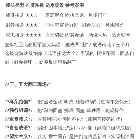
接法类型
难度系数
适用场景
参考案例
标准接龙
★★☆
家庭聚会
固执己见→见多识广
谐音接龙
★★★
同学竞赛
固(顾)→顾此失彼→彼竭我盈
双飞接龙
★★★★
文友切磋
固若金汤→汤烧火热→热火朝天
去年社区比赛冠军赵大妈说，她光背"固"字成语就花了三个月！
这接龙游戏最怕像《
成语接龙大全
》里说的"根深蒂固→固步自
封→封金挂印"，硬凑反而容易翻车。
?
?三、五大翻车现场?
?
?
?耳朵跑偏?
?：把"固若金汤"听成"菇若鸡汤"（这得扣文化分）
?
?强行组词?
?：把"深沟固垒"拆成"固垒"单独用（犯规操作）
?
?重复接龙?
?：连着用两次"顽固不化"（裁判直接亮红牌）
?
?自创成语?
?：编出"固本培元"这种四不像（虽顺口但非成语）
?
?望文生义?
?：以为"推亡固存"是推倒危房盖新房（实际指治国