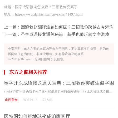
标题：固字成语接龙怎么查？三招教你变高手
地址：https://www.denkishizai.cn//sxms/41497.html
上一篇：
围魏救赵翻译难题如何破？三招教你跨越古今鸿沟
下一篇：
圣字成语接龙通关秘籍：新手也能玩转文字游戏
免责声明：东方之窗的本篇内容来自于网络，不为其真实性负责，只为传
播网络信息为目的，非商业用途，如有异议请及时联系
btr2031@163.com，光明日报将予以删除。
东方之窗相关推荐
喉字开头成语接龙通关宝典：三招教你突破生僻字困
境
? ?接到"喉"字开头就卡壳？这可能是最实用的通关秘籍！? ? 上周社区成语接龙大赛现场，选手小李在接到"喉"字时直接弃权，观众席响起一片惋惜声。这种情况太常见了！《现代汉语词
山西美食
2026-01-13
173人阅
因特网如何把地球变成咱家客厅