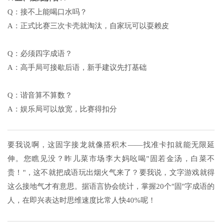
Q：接不上能喝口水吗？
A：正式比赛三次卡壳就淘汰，自家玩可以耍赖皮
Q：必须四字成语？
A：高手局可接歇后语，新手建议先打基础
Q：谐音算不算数？
A：娱乐局可以放宽，比赛得扣分
要我说啊，这固字接龙就像搭积木——找准卡扣就能无限延
伸。您瞧见没？昨儿菜市场李大妈吆喝"固若金汤，白菜不
贵！"，这不就把成语玩出烟火气来了？要我说，文字游戏就得
这么接地气才有意思。据语言协会统计，掌握20个"固"字成语的
人，在即兴表达时思维速度比常人快40%呢！