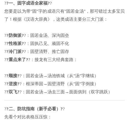
?
?一、固字成语全家福?
?
您要是以为带"固"字的成语只有"固若金汤"，那可错过太多宝贝
了！根据《汉语大辞典》，这类成语主要分三大门派：
?
?防御派?
?：固若金汤、深沟固垒
?
?性格派?
?：固执己见、顽固不化
?
?冷门派?
?：固壁清野、推亡固存
?
?重点来了?
?：接龙有三大经典套路：
?
?顺接?
?：固若金汤→汤池铁城（从"汤"字继续）
?
?逆接?
?：根深蒂固→固壁清野（从"固"字倒接）
?
?双飞?
?：固若金汤→汤去三面→面面俱到（双字跳跃）
?
?二、防坑指南（新手必看）?
?
先看个对比表格压压惊：