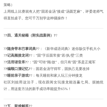
策略）
上周线上比赛就有人把"固若金汤"接成"汤圆芝麻"，评委老师气
得直拍桌子。您可千万别学这种骚操作！
?
?四、通关秘籍（附实战案例）?
?
?
?随身带本巴掌词典?
?：《新华成语词典》迷你版仅手机大小
?
?记高频接龙词?
?："固"字后面常接"若/执/壁"三类
?
?活用谐音库?
?："固"可转"顾/故"，但只有"固"系是正规军
?
?编顺口溜记忆?
?：固若金汤守得牢，固执己见要改掉
?
?睡前亲子游戏?
?：每天睡前和家人玩三分钟接龙
社区刘姐用这法子，现在跟闺女玩接龙能连赢七局。据她统
计，用这套方法的新手成功率能提升65%！
?
?五、疑难解答?
?