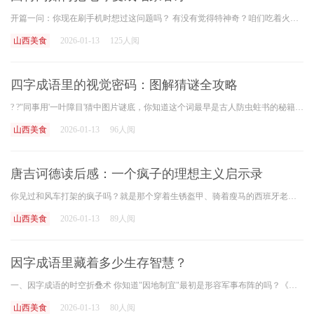
开篇一问：你现在刷手机时想过这问题吗？ 有没有觉得特神奇？咱们吃着火锅刷着抖音，纽约街头的老铁正在直播时代广场跨年；东京樱花开了，手机一划就能看高清视频。二十年前要
山西美食
2026-01-13
125人阅
四字成语里的视觉密码：图解猜谜全攻略
? ?"同事用'一叶障目'猜中图片谜底，你知道这个词最早是古人防虫蛀书的秘籍吗？? ? 上周公司团建玩看图猜成语，新来的实习生盯着"止"字加个红点的图片，脱口而出"点到为止"，愣是
山西美食
2026-01-13
96人阅
唐吉诃德读后感：一个疯子的理想主义启示录
你见过和风车打架的疯子吗？就是那个穿着生锈盔甲、骑着瘦马的西班牙老头儿——唐吉诃德。说实话，我刚翻开这本书时也笑得肚子疼，可越往后看越觉得不对劲：? ?这哪是讽刺小说
山西美食
2026-01-13
89人阅
因字成语里藏着多少生存智慧？
一、因字成语的时空折叠术 你知道"因地制宜"最初是形容军事布阵的吗？《吴子兵法》里记载"因其地势，制其利害"，现在成了企业制定区域策略的黄金法则。这些四字密码藏着古人处
山西美食
2026-01-13
80人阅