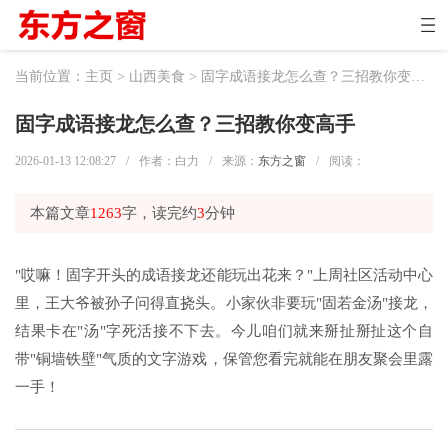
当前位置：
主页
>
山西美食
> 固字成语接龙怎么查？三招教你变高手
固字成语接龙怎么查？三招教你变高手
2026-01-13 12:08:27
/
作者：白力
/
来源：
东方之窗
/
阅读：
本篇文章
1263
字，读完约
3
分钟
"哎嘛！固字开头的成语接龙还能玩出花来？"上周社区活动中心
里，王大爷被孙子问得直挠头。小家伙非要玩"固若金汤"接龙，
结果卡在"汤"字死活接不下去。今儿咱们就来掰扯掰扯这个自
带"铜墙铁壁"气质的文字游戏，保管您看完就能在朋友聚会里露
一手！