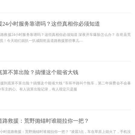
援24小时服务靠谱吗？这些真相你必须知道
道路救援24小时服务靠谱吗？这些真相你必须知道 深夜开车爆胎怎么办？ 在乾县荒
别慌！今天咱们就扒一扒咸阳乾县道路救援那些事儿—
底算不算出险？搞懂这个能省大钱
救援到底算不算出险？搞懂这个能省大钱 “车坏半路叫个拖车，第二年保费会不会暴
不少车主的心。有人说算出险记录，有人咬定只是服
时道路救援：荒野抛锚时谁能拉你一把？
4小时道路救援：荒野抛锚时谁能拉你一把？ “凌晨3点，车在草原上熄火了，手机没