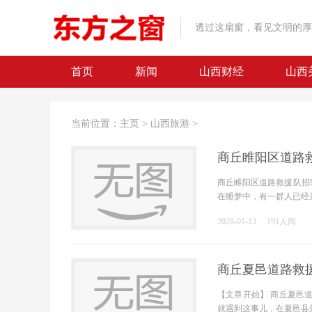
透过这扇窗，看见文明的厚
首页
新闻
山西财经
山西
当前位置：
主页
>
山西旅游
>
商丘睢阳区道路
商丘睢阳区道路救援队招
在睡梦中，有一群人已经
2026-01-13
191人阅
商丘夏邑道路救
【文章开始】 商丘夏邑
就遇到这事儿，在夏邑县