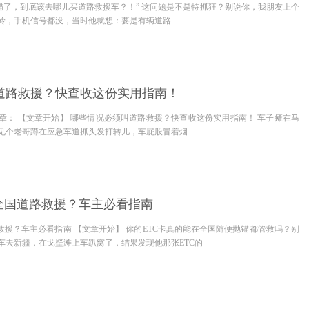
抛锚了，到底该去哪儿买道路救援车？！” 这问题是不是特抓狂？别说你，我朋友上个
岭，手机信号都没，当时他就想：要是有辆道路
道路救援？快查收这份实用指南！
章： 【文章开始】 哪些情况必须叫道路救援？快查收这份实用指南！ 车子瘫在马
见个老哥蹲在应急车道抓头发打转儿，车屁股冒着烟
带全国道路救援？车主必看指南
救援？车主必看指南 【文章开始】 你的ETC卡真的能在全国随便抛锚都管救吗？别
车去新疆，在戈壁滩上车趴窝了，结果发现他那张ETC的