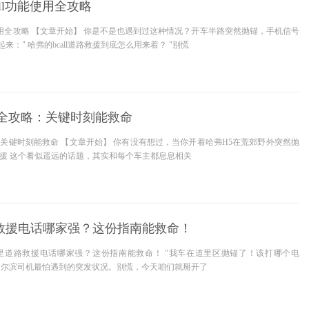
ll功能使用全攻略
能使用全攻略 【文章开始】 你是不是也遇到过这种情况？开车半路突然抛锚，手机信号
：" 哈弗的bcall道路救援到底怎么用来着？ "别慌
援全攻略：关键时刻能救命
：关键时刻能救命 【文章开始】 你有没有想过，当你开着哈弗H5在荒郊野外突然抛
救援 这个看似遥远的话题，其实和每个车主都息息相关
救援电话哪家强？这份指南能救命！
里道路救援电话哪家强？这份指南能救命！ "我车在道里区抛锚了！该打哪个电
哈尔滨司机最怕遇到的突发状况。别慌，今天咱们就掰开了