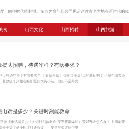
度，触摸时代的脉搏。东方之窗与您共同见证这片古老大地在新时代的叙
美食
山西文化
山西招聘
山西旅游
救援队招聘，待遇咋样？有啥要求？
聘，待遇咋样？有啥要求？ 【文章开始】 你见过凌晨4点的商丘吗？ 当整个城市还
开着救援车穿梭在睢阳区的大街小巷。他们不是外卖
援电话是多少？关键时刻能救命
道路救援电话是多少？关键时刻能救命 深夜开车爆胎在荒郊野岭怎么办？ 上周老张
郊外干等了俩小时才打通救援——要是早知道这个电