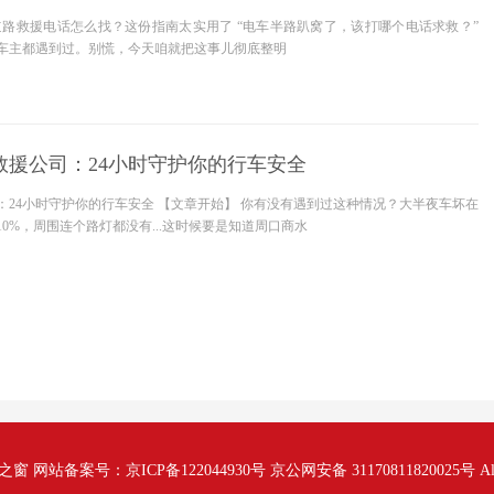
道路救援电话怎么找？这份指南太实用了 “电车半路趴窝了，该打哪个电话求救？”
车主都遇到过。别慌，今天咱就把这事儿彻底整明
救援公司：24小时守护你的行车安全
：24小时守护你的行车安全 【文章开始】 你有没有遇到过这种情况？大半夜车坏在
0%，周围连个路灯都没有...这时候要是知道周口商水
站备案号：京ICP备122044930号 京公网安备 31170811820025号 All Rig