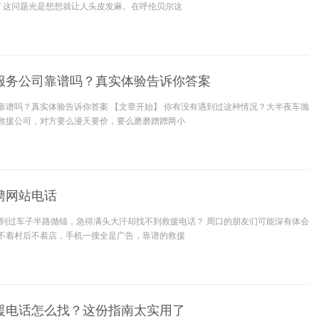
” 这问题光是想想就让人头皮发麻。在呼伦贝尔这
服务公司靠谱吗？真实体验告诉你答案
靠谱吗？真实体验告诉你答案 【文章开始】 你有没有遇到过这种情况？大半夜车抛
救援公司，对方要么漫天要价，要么磨磨蹭蹭两小
聘网站电话
遇到过车子半路抛锚，急得满头大汗却找不到救援电话？ 周口的朋友们可能深有体会
不着村后不着店，手机一搜全是广告，靠谱的救援
援电话怎么找？这份指南太实用了