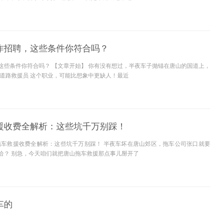
作招聘，这些条件你符合吗？
这些条件你符合吗？ 【文章开始】 你有没有想过，半夜车子抛锚在唐山的国道上，
 道路救援员 这个职业，可能比想象中更缺人！最近
援收费全解析：这些坑千万别踩！
拖车救援收费全解析：这些坑千万别踩！ 半夜车坏在唐山郊区，拖车公司张口就要
该给？ 别急，今天咱们就把唐山拖车救援那点事儿掰开了
车的