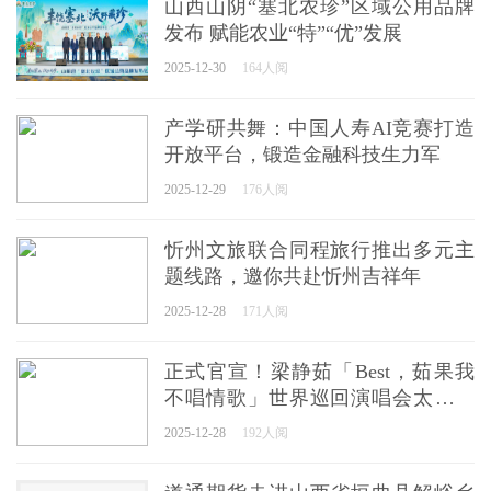
山西山阴“塞北农珍”区域公用品牌
发布 赋能农业“特”“优”发展
2025-12-30
164人阅
产学研共舞：中国人寿AI竞赛打造
开放平台，锻造金融科技生力军
2025-12-29
176人阅
忻州文旅联合同程旅行推出多元主
题线路，邀你共赴忻州吉祥年
2025-12-28
171人阅
正式官宣！梁静茹「Best，茹果我
不唱情歌」世界巡回演唱会太原站
如约而至
2025-12-28
192人阅