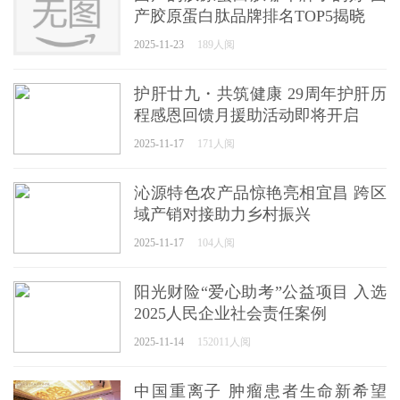
产胶原蛋白肽品牌排名TOP5揭晓
2025-11-23
189人阅
护肝廿九・共筑健康 29周年护肝历
程感恩回馈月援助活动即将开启
2025-11-17
171人阅
沁源特色农产品惊艳亮相宜昌 跨区
域产销对接助力乡村振兴
2025-11-17
104人阅
阳光财险“爱心助考”公益项目 入选
2025人民企业社会责任案例
2025-11-14
152011人阅
中国重离子 肿瘤患者生命新希望