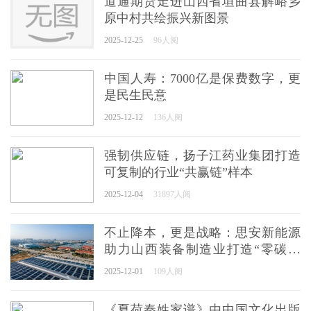
道通期货走进山西省垣曲县解峪乡
原中村共绘振兴新图景
2025-12-25
96人阅
中国人寿：7000亿是保费数字，更
是民生民意
2025-12-12
136人阅
强韧供应链，扬子江药业集团打造
可复制的行业“共赢链”样本
2025-12-04
31897人阅
不止降本，更是战略：思安新能源
助力山西装备制造业打造“零碳工
厂”，抢占绿色制造制高点
2025-12-01
109人阅
《夏荷秦姓家谱》由中国文化出版