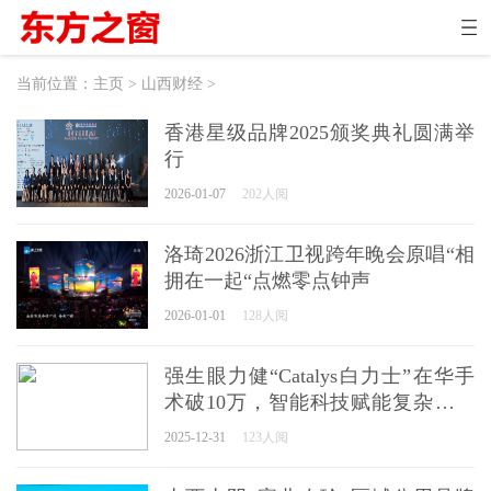
当前位置：
主页
>
山西财经
>
香港星级品牌2025颁奖典礼圆满举
行
2026-01-07
202人阅
洛琦2026浙江卫视跨年晚会原唱“相
拥在一起“点燃零点钟声
2026-01-01
128人阅
强生眼力健“Catalys白力士”在华手
术破10万，智能科技赋能复杂性白
内障诊疗
2025-12-31
123人阅