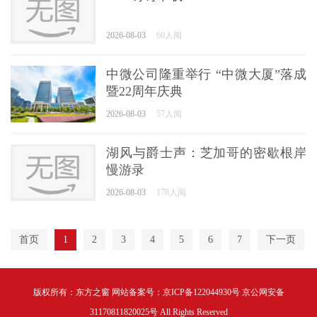
2026-08-03
60人阅
中微公司隆重举行 “中微大厦”落成
暨22周年庆典
2026-08-03
57人阅
湖风与爵士声：芝加哥的密歇根岸
慢游录
2026-08-03
178人阅
首页
1
2
3
4
5
6
7
下一页
版权所有：东方之窗 网站备案号：京ICP备122044930号 京公网安备
31170811820025号 All Rights Reserved