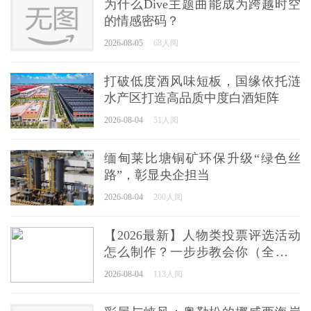
为什么Dive主题曲能成为跨越时空
的情感密码？
2026-08-05
68人阅
打破低度酒风味短板，国缘依托涟
水产区打造高品质中度白酒矩阵
2026-08-04
51人阅
缅甸莱比塘铜矿环保升级“绿色丝
路”，彰显央企担当
2026-08-04
200人阅
【2026最新】人物类投票评选活动
怎么制作？一步步教会你（全国通
用）
2026-08-04
113人阅