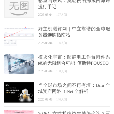
彩屋与峡风：奥勒松的挪威西海岸
漫行手记
2026-08-04
127人阅
好主机测评网｜中立靠谱的全球服
务器选购指南站
2026-08-04
106人阅
模块化宇宙：防静电工作台附件系
统的无限组合可能_佰斯特POUSTO
2026-08-04
180人阅
当全球市场之间不再有墙：Bifu 全
域资产网络 BiNet 全解析
2026-08-03
146人阅
2026年女性私护益生菌怎么选？三