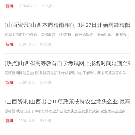
新闻
2026-02-10
199人阅
[山西资讯]山西本周晴雨相间 8月27日开始雨散晴阳
归
本周山西前期仍有雨，南部雨强。8月27日，雨开始散去，阳光明媚。 据省气象台预报，8月26日全省转阴，大部分地区有阵雨或雷暴。临沂、长治部分地区有中雨、偏大雨，伴有短时强降
新闻
2020-10-10
94人阅
[热点]山西省高等教育自学考试网上报名时间延期至9
月
黄河新闻网消息(赵静)从陕西省招生考试管理中心了解到，我省高等教育自学考试转学时间为8月17日-21日，需要报考我省高等教育自学考试转学的考生，必须在规定时间内携带身份证和
新闻
2020-10-13
54人阅
[山西资讯]山西出台10项政策扶持农业龙头企业 最高
奖1000万元
原标题:我省出台了10项扶持农业产业化龙头企业发展的政策 农业龙头企业高新技术自建项目最高奖1000万元 为了促进农村第一、二、三产业深度融合，构建农村产业体系，9月11日，《山
新闻
2020-10-09
99人阅