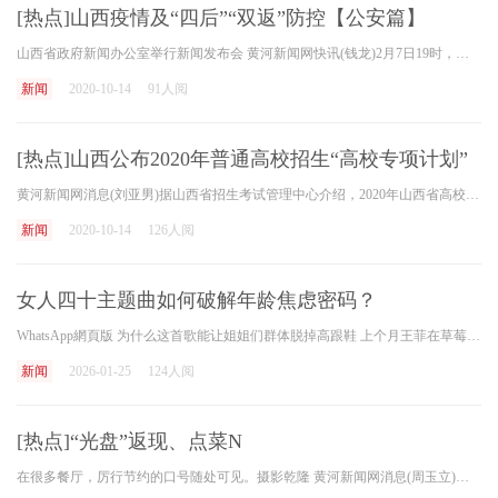
[热点]山西疫情及“四后”“双返”防控【公安篇】
山西省政府新闻办公室举行新闻发布会 黄河新闻网快讯(钱龙)2月7日19时，山西省政府新闻办公室举行新闻发布会。山西省卫生委员会副主任、山西省教育厅副厅长毅、山西省工业和信息
新闻
2020-10-14
91人阅
[热点]山西公布2020年普通高校招生“高校专项计划”
黄河新闻网消息(刘亚男)据山西省招生考试管理中心介绍，2020年山西省高校招生有两种“高校专项计划”，一种是按省分配计划数，一种是不按省分配计划数。下表列出了按省分配计划
新闻
2020-10-14
126人阅
女人四十主题曲如何破解年龄焦虑密码？
WhatsApp網頁版 为什么这首歌能让姐姐们群体脱掉高跟鞋 上个月王菲在草莓音乐节翻唱这首歌时，台下三十位女高管当场甩飞细高跟。制作人流露 副歌部分的432Hz频率 专门匹配四十岁女
新闻
2026-01-25
124人阅
[热点]“光盘”返现、点菜N
在很多餐厅，厉行节约的口号随处可见。摄影乾隆 黄河新闻网消息(周玉立)杜绝“舌尖上的废物”，不只是说说而已。在山西，节俭已经成为许多餐饮企业坚持的原则。通过不断实施一