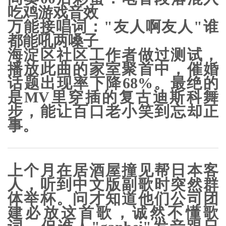
吃鸡游戏音效
万能接唱词
："友人啊友人"谁
都能吼两嗓子
海淀区社区工作者做过测试，
播放此曲的家室聚首中，催婚
话题出现率下降68%。最绝的
是MV里穿插的复古迪斯科舞
步，能让百口老小笑到忘却正
事。
上个月在居酒屋撞见帮日本客
人，听到中文版副歌时突然群
体举杯。问才知道他们公司团
建必放这首歌，诚然不懂歌