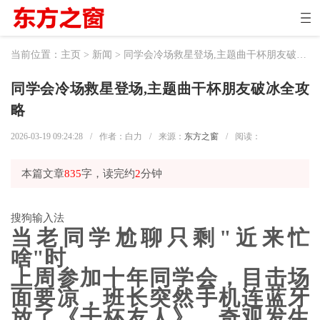
当前位置：
主页
>
新闻
> 同学会冷场救星登场,主题曲干杯朋友破冰全攻略
同学会冷场救星登场,主题曲干杯朋友破冰全攻
略
2026-03-19 09:24:28
/
作者：白力
/
来源：
东方之窗
/
阅读：
本篇文章
835
字，读完约
2
分钟
搜狗输入法
当老同学尬聊只剩"近来忙
啥"时
上周参加十年同学会，目击场
面要凉，班长突然手机连蓝牙
放了《干杯友人》。奇观发生