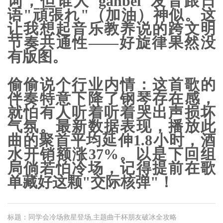
词，但谁人"ganbei"发音跟日
语"頑張れ"（加油）神似。这
让我想起音乐教养说的
跨文明
节奏共通性
——好旋律果然没
有版图。
偷偷说个行业内情：这首歌的
伴奏特意下降了钢琴存在感，
就怕有人听着听着哭出声损坏
气氛。最新数据表现，播放此
曲的聚首平均延伸1.8小时，酒
水开销额涨37%。以是下回组
局倘若怕冷场，记得提前在歌
单藏好这颗"交际核弹"！
标题：同学会冷场救星登场,主题曲干杯朋友破冰全攻略