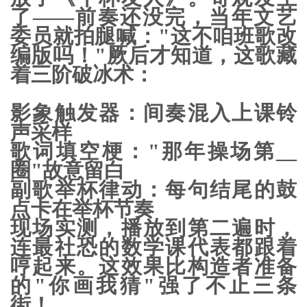
了——前奏还没完，当年文艺
委员就拍腿喊："这不咱班歌改
编版吗！"厥后才知道，这歌藏
着
三阶破冰术
：
影象触发器
：间奏混入上课铃
声采样
歌词填空梗
："那年操场第__
圈"故意留白
副歌举杯律动
：每句结尾的鼓
点卡在举杯节奏
现场实测，播放到第二遍时，
连最社恐的数学课代表都跟着
哼起来。这效果比构造者准备
的"你画我猜"强了不止三条
街！