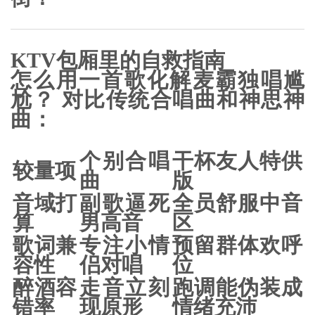
KTV包厢里的自救指南
怎么用一首歌化解麦霸独唱尴
尬？
对比传统合唱曲和神思神
曲：
个别合唱
干杯友人特供
较量项
曲
版
音域打
副歌逼死
全员舒服中音
算
男高音
区
歌词兼
专注小情
预留群体欢呼
容性
侣对唱
位
醉酒容
走音立刻
跑调能伪装成
错率
现原形
情绪充沛