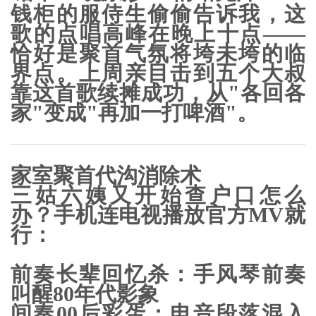
钱柜的服侍生偷偷告诉我，这
歌的点唱高峰在晚上十点——
恰好是聚首气氛将垮未垮的临
界点。上周亲目击到五个大叔
靠这首歌续摊成功，从"各回各
家"变成"再加一打啤酒"。
家室聚首代沟消除术
三姑六姨又开始查户口怎么
办？手机连电视播放官方MV就
行：
前奏长辈回忆杀
：手风琴前奏
叫醒80年代影象
间奏00后彩蛋
：电音段落混入