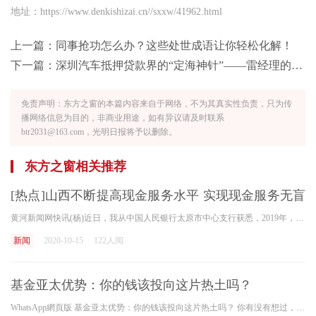
地址：https://www.denkishizai.cn//sxxw/41962.html
上一篇：
同事抢功怎么办？这些处世成语让你轻松化解！
下一篇：
深圳汽车抵押贷款界的“定海神针”——雷经理的专业与担当
免责声明：东方之窗的本篇内容来自于网络，不为其真实性负责，只为传
播网络信息为目的，非商业用途，如有异议请及时联系
btr2031@163.com，光明日报将予以删除。
东方之窗相关推荐
[热点]山西不断提高现金服务水平 实现现金服务无盲
区
黄河新闻网快讯(杨)近日，我从中国人民银行太原市中心支行获悉，2019年，山西将不断提高现金服务水平，打造良好的现金流通生态系统。 确保辖区内的现金供应 中国人民银行太原中
新闻
2020-10-15
122人阅
基金亚太优势：你的钱该投向这片热土吗？
WhatsApp網頁版 基金亚太优势：你的钱该投向这片热土吗？ 你有没有想过，你的钱除了躺在银行账户里、或者在国内市场打转，还能去哪儿？是不是偶尔也会琢磨， 亚太市场 到底是个什