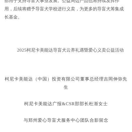
部用于支持导盲犬事业发展。公益周边产品也将持续发挥作
用，后续将赠予导盲犬学校进行义卖，为更多的导盲犬筹集成
长基金。
2025柯尼卡美能达导盲犬云养礼遇暨爱心义卖公益活动
柯尼卡美能达（中国）投资有限公司董事总经理吉岡伸弥先
生
柯尼卡美能达广报&CSR部部长杜渐女士
与郑州爱心导盲犬服务中心团队合影留念