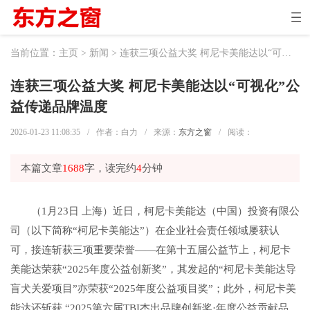
当前位置：
主页
>
新闻
> 连获三项公益大奖 柯尼卡美能达以“可视化”公益传递品牌温度
连获三项公益大奖 柯尼卡美能达以“可视化”公
益传递品牌温度
2026-01-23 11:08:35
/
作者：白力
/
来源：
东方之窗
/
阅读：
本篇文章
1688
字，读完约
4
分钟
（1月23日 上海）近日，柯尼卡美能达（中国）投资有限公
司（以下简称“柯尼卡美能达”）在企业社会责任领域屡获认
可，接连斩获三项重要荣誉——在第十五届公益节上，柯尼卡
美能达荣获“2025年度公益创新奖”，其发起的“柯尼卡美能达导
盲犬关爱项目”亦荣获“2025年度公益项目奖”；此外，柯尼卡美
能达还斩获 “2025第六届TBI杰出品牌创新奖·年度公益贡献品