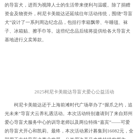
的导盲犬，进而为视障人士的生活带来便利与温暖。除了捐赠
资金及物资外，柯尼卡美能达还延续往年活动传统，围绕“导盲
犬”设计了一系列周边纪念品，包括行李箱飘带、午睡毯、袜
子、冰箱贴、擦手巾等。这些纪念品后续将提供给各大导盲犬
基地进行义卖筹款。
2025柯尼卡美能达导盲犬爱心公益活动
柯尼卡美能达还于上海前滩时代广场举办了“握爪之约，追
光未来”导盲犬云养礼遇活动。本次活动特别邀请到了来自郑州
爱心导盲犬服务中心的训导老师以及两位特殊“嘉宾”——可爱
的导盲犬开心和凯莉。最终，本次活动累计募集到16082元，全