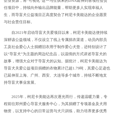
企业资源，将“可视化”这一与生俱来的DNA延伸到各项社会责
任项目中，持续向外输出品牌能量，帮助更多人实现幸福人
生，而导盲犬公益项目正高度契合了柯尼卡美能达的企业愿景
与社会责任目标。
自2021年启动导盲犬关爱项目以来，柯尼卡美能达便持续
深耕该公益领域，不仅设立了线上专属捐衣渠道，动员内部员
工及社会爱心人士捐赠旧衣用于制作爱心犬垫，还特别设计了
以“导盲犬”为主题的周边纪念品，以温情的方式讲述导盲犬的
故事，增强大众对于导盲犬的认知。据统计，柯尼卡美能达为
导盲犬关爱公益项目捐赠的衣物累计已超1.79吨，其爱心足迹也
已延伸至上海、广州、西安、大连等多个城市，持续不断地支
持导盲犬事业发展。
2025年，柯尼卡美能达再次逐光而行，传递温暖力量，专
程前往郑州爱心导盲犬服务中心，为其捐赠了专项基金及犬用
物资，以支持中心的日常运营与犬只训练，助力培养更多优秀