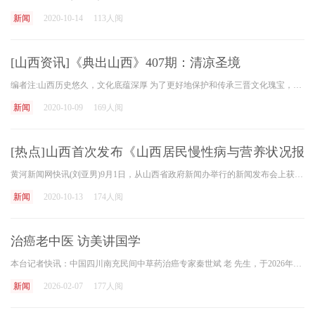
新闻
2020-10-14
113人阅
[山西资讯]《典出山西》407期：清凉圣境
编者注:山西历史悠久，文化底蕴深厚 为了更好地保护和传承三晋文化瑰宝，黄河新闻网邀请省级文化学者对散落在各种古籍中的有关山西的历史典故和成语故事进行收集、整理和认真
新闻
2020-10-09
169人阅
[热点]山西首次发布《山西居民慢性病与营养状况报
告》
黄河新闻网快讯(刘亚男)9月1日，从山西省政府新闻办举行的新闻发布会上获悉，全省首次公开发布《山西省居民慢性病与营养状况报告(2020)》。 今天(9月1日)是第14个全国健康生活方式
新闻
2020-10-13
174人阅
治癌老中医 访美讲国学
本台记者快讯：中国四川南充民间中草药治癌专家秦世斌 老 先生，于2026年2月6日，接受美国安德森癌症治疗中心的恳切邀请，前往该院进行学术交流。讲授我国中医中药防癌治癌的先
新闻
2026-02-07
177人阅