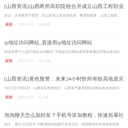
[山西资讯]山西两所高职院校合并成立山西工程职业
学院
近日，从省教育厅获悉，经山西省人民政府批准，教育部备案，山西工程职业学院正式揭牌成立。学院由山西工程职业技术学院和山西煤炭职业技术学院合并而成。 据介绍，两校合并后
新闻
2020-10-11
140人阅
ip地址访问网站_直接用ip地址访问网站
快连官网 什么是IP地址访问网站? IP地址访问网站是指直接通过IP地址来访问一个网站，而不是使用域名。IP地址是互联网上每个设备在网络中的唯一标识符，它可以用来定位并访问特定
新闻
2025-12-01
160人阅
[山西资讯]黄色预警：未来24小时忻州有较高地质灾
害风险
9月22日17时05分，山西省自然资源厅、山西省气象局授权该网站发布地质灾害气象风险预警:受强降水影响，预计未来24小时忻州中部地质灾害气象风险预警等级为ⅲ级黄色，地质灾害气象
新闻
2020-10-09
62人阅
泡泡聊天怎么加好友？手机号添加教程，快速拓展社
交圈
如今，现代 社交软件 不断涌现泡泡聊天语音识别，泡泡聊天软件凭借其别具一格的界面设计以及用户友好型的交互体验，吸引了众多用户。对新用户来讲，学会怎样高效率地添加好友