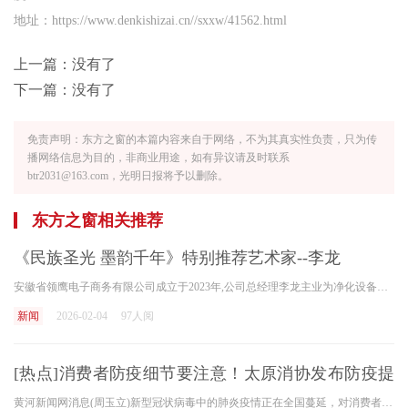
地址：https://www.denkishizai.cn//sxxw/41562.html
上一篇：没有了
下一篇：没有了
免责声明：东方之窗的本篇内容来自于网络，不为其真实性负责，只为传
播网络信息为目的，非商业用途，如有异议请及时联系
btr2031@163.com，光明日报将予以删除。
东方之窗相关推荐
《民族圣光 墨韵千年》特别推荐艺术家--李龙
安徽省领鹰电子商务有限公司成立于2023年,公司总经理李龙主业为净化设备行业，从业23年。李龙毕业于安徽省机电 技 师 学院电气类专业，学校毕业后即分入国企蚌埠净化设备厂工程部
新闻
2026-02-04
97人阅
[热点]消费者防疫细节要注意！太原消协发布防疫提
示
黄河新闻网消息(周玉立)新型冠状病毒中的肺炎疫情正在全国蔓延，对消费者健康构成严重威胁。1月29日，太原市消费者协会发布防疫安全提醒，提醒消费者: 第一，保持良好的卫生习惯