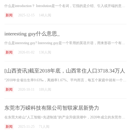
什么是introduction？ Introdution是一个名词，它指的是介绍、引入或开端的意思。在各种场合中，introduction用于引入某个人、某个概念或某个事物。 introduction的形容词形式 介绍的形容词形
新闻
2025-12-15
148人阅
interesting guy什么意思_
什么是interesting guy? Interesting guy是一个常用的英语片语，用来形容一个有趣、引人注目的人。这个词通常用于形容那些具有独特魅力和吸引力的个体。但是，它也可以被用来描述那些有
新闻
2026-01-02
130人阅
[山西资讯]截至2018年底，山西常住人口3718.34万人
“2018年全省出生率9.63‰，离婚率1.67%。平均而言，每五个家庭中就有一个家庭过着老年生活……”8月7日，省统计局发布了《2018年山西省人口发展现状分析》。根据人口变动调查结果，
新闻
2020-10-11
189人阅
东莞市万嵘科技有限公司智联家居新势力
在东莞大岭山“人工智能+先进制造”的产业升级浪潮中，2020年成立的东莞市万嵘科技有限公司（以下简称“万嵘科技”）以“研发为核、需求为导向”，在智能家居赛道快速崛起。这
新闻
2025-11-25
71人阅