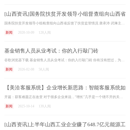
[山西资讯]国务院扶贫开发领导小组督查组向山西省
反馈脱贫攻坚督查意见
国务院扶贫开发领导小组检查组向山西省反馈了扶贫监管情况 唐承沛·武琳主持并发表了讲话 根据国务院扶贫开发领导小组的统一部署，9月1日至7日，国务院扶贫开发领导小组赴山西省
新闻
2020-10-09
128人阅
基金销售人员从业考试：你的入行敲门砖
谷歌浏览器下载 基金销售人员从业考试：你的入行敲门砖 你有没有想过，为什么你去银行买个基金，或者通过理财平台做点投资，那些给你建议的人似乎都挺专业的？他们可不是随便
新闻
2026-02-08
58人阅
【美洽客服系统】企业增长新思路：智能客服系统如
何成为企业的获客中枢
开篇：获客难题正在改变 对于很多企业来说，“增长”几乎是一个绕不开的关键词。无论是初创公司，还是成熟企业，大家都在谈用户增长、营收增长、市场扩张。但现实却是——流量
新闻
2025-10-14
139人阅
[山西资讯]上半年山西工业企业赚了648.7亿元能源工