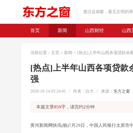
透过这扇窗，看见文明的厚
首页
新闻
山西财经
山西
当前位置：
主页
>
新闻
> [热点]上半年山西各项贷款余
[热点]上半年山西各项贷款
强
2020-10-14 03:24:01
/
作者：白力
/
来源：
东方之窗
本篇文章
859
字，读完约
2
分钟
黄河新闻网快讯(杨)7月29日，中国人民银行太原