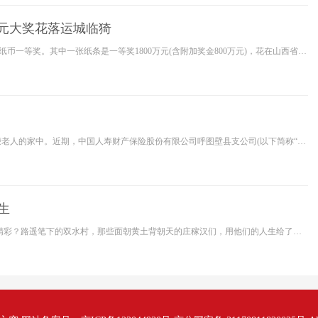
万元大奖花落运城临猗
黄河新闻网消息(张文娟)8月3日，第19089届体育彩票获得全国4张纸币一等奖。其中一张纸条是一等奖1800万元(含附加奖金800万元)，花在山西省运城市临猗县。8月9日上午，幸运彩票买家
在岁末寒冬来临之际，一份温暖的关怀送到了独居退伍军人万招荣老人的家中。近期，中国人寿财产保险股份有限公司呼图壁县支公司(以下简称“中国人寿财险呼图壁县支公司”)一行
生
工业冷水机 你有没有想过，每天吃着馍馍干农活的日子也能活出精彩？路遥笔下的双水村，那些面朝黄土背朝天的庄稼汉们，用他们的人生给了我们答案。今天咱们就聊聊这本《 平凡