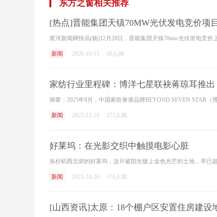
东方之窗相关推荐
[热点]晋能集团天镇70MW光伏发电竞价项
新闻
2020-10-15
69人阅
家纺行业里程碑：博洋七星联袂蒋琼耳推出
新闻
2025-12-18
171人阅
好莱坞：在光影交织中触摸电影心脏
新闻
2025-10-26
176人阅
[山西资讯]太原：18个棚户区安置住房建设