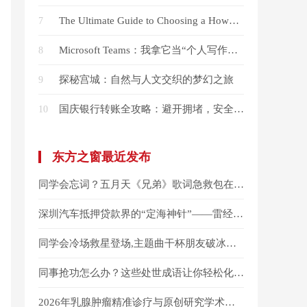
The Ultimate Guide to Choosing a Howo Truck Mounted Crane
7
Microsoft Teams：我拿它当“个人写作中心”，这效率提升太明显了
8
探秘宫城：自然与人文交织的梦幻之旅
9
国庆银行转账全攻略：避开拥堵，安全到账
10
东方之窗最近发布
同学会忘词？五月天《兄弟》歌词急救包在此！
深圳汽车抵押贷款界的“定海神针”——雷经理的专业与担当
同学会冷场救星登场,主题曲干杯朋友破冰全攻略
同事抢功怎么办？这些处世成语让你轻松化解！
2026年乳腺肿瘤精准诊疗与原创研究学术年会暨“她力量”乳腺肿瘤学组会议圆